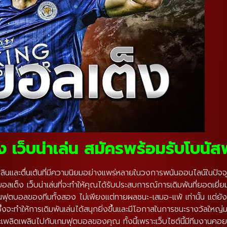
ง เว็บน่าเล่น สมัครพร้อมรับโบนัส
ลินและตื่นเต้นที่มีความนิยมอย่างแพร่หลายในวงการพนันออนไลน์ในปัจจ
ลเต็ง เว็บน่าเล่นที่จะทำให้คุณได้รับประสบการณ์การเดิมพันที่ยอดเยี่ยม
ันฟุตบอลของทีมทั้งสอง ไม่เพียงแต่ทายผลชนะ-เสมอ-แพ้ เท่านั้น แต่ยั
ซึ่งจะทำให้การเดิมพันเล่นได้สนุกยิ่งขึ้นและมีโอกาสในการชนะรางวัลใหญ่
เพลิดเพลินไปกับเกมฟุตบอลของคุณ ทั้งนี้เพราะเว็บไซต์นี้มีทีมงานคอยส