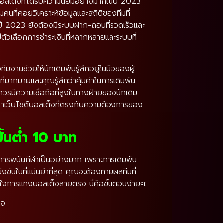
ต์บอลเต็งที่ได้รับความนิยมอย่างมากในปี 2023
นที่คอยวิเคราะห์ข้อมูลและสถิติของทีมที่
ุดในปี 2023 ยังต้องมีระบบฝาก-ถอนที่รวดเร็วและ
ตัวเลือกการชำระเงินที่หลากหลายและระบบที่
งานช่วยให้นักเดิมพันรู้สึกอยู่ในมือของผู้
่มากมายและคุณรู้สึกว่าคุ้มค่าในการเดิมพัน
ควรมีความเชื่อถือที่สูงในทางฝ่ายของนักเดิม
นหาเว็บไซต์บอลเต็งที่ตรงกับความต้องการของ
นต่ำ 10 บาท
การพนันกีฬาเป็นอย่างมาก เพราะการเดิมพัน
ขันในที่แม่นยำที่สุด คุณจะต้องทายผลทีมที่
ข้าใจการแทงบอลเต็งสายตรง นี่คือขั้นตอนง่ายๆ:
ใจ