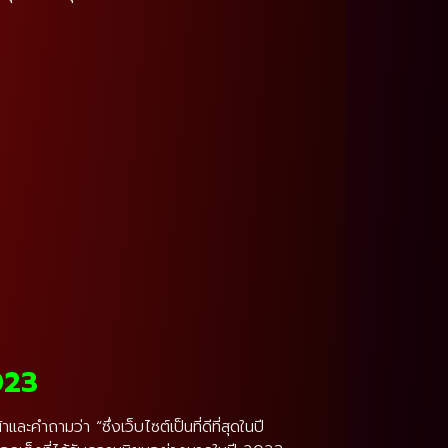
023
คำถามว่า “ซึ่งเว็บไซต์เป็นที่ดีที่สุดในปี