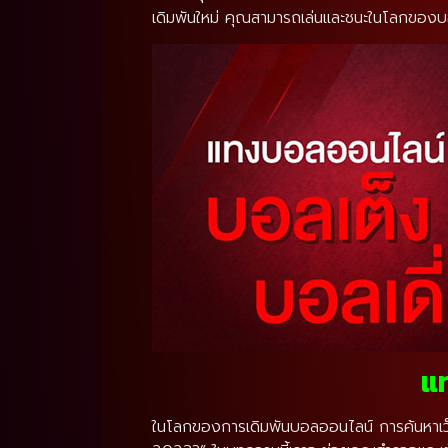
เดิมพันใหม่ คุณสามารถเล่นและชนะในโลกของบอล
แท
ในโลกของการเดิมพันบอลออนไลน์ การค้นหาเว็บไซต์