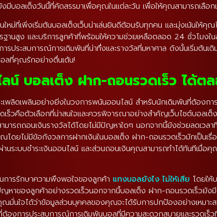
ังมีบอลเต็งวันนี้ที่คัดสรรมาเพื่อคุณในแต่ละวัน เพื่อให้คุณสามารถเลื
นใหม่ที่เพิ่งเริ่มต้นบอลเต็งเว็บน่าเล่นยินดีต้อนรับทุกคน และมุ่งเน้นให
ฐานสูง และบริการลูกค้าที่พร้อมให้ความช่วยเหลือตลอด 24 ชั่วโมงใ
งการประสบการณ์การเดิมพันที่น่าทึ่งและรางวัลที่มหาศาล ดังนั้นเริ่มต้นเดิม
่คุณรักอย่างตื่นเต้น!
น์ บอลเต็ง ฝาก-ถอนรวดเร็ว ได้ตล
และเพลิดเพลินอย่างยิ่งในวงการพนันออนไลน์ สำหรับนักเดิมพันที่ต้
ร็วคือตัวเลือกที่น่าสนใจและควรพิจารณาอย่างสำคัญเว็บไซต์บอลเต็งที
ังสามารถถอนเงินรางวัลได้โดยไม่มีปัญหาใดๆ นอกจากนี้ยังช่วยลดเวลา
โดยไม่มีข้อกังวลการฝากเงินในบอลเต็ง ฝาก-ถอนรวดเร็วมักเป็นเรื่อ
ผ่านระบบชำระเงินออนไลน์ และส่วนถอนเงินคุณสามารถทำได้ทันทีเมื่อคุณไ
ญในการรักษาความพึงพอใจของลูกค้า
แทงบอลยังไง ไม่ให้เสีย
โดยให้บร
ัญหาของลูกค้าอย่างรวดเร็วนอกจากนี้บอลเต็ง ฝาก-ถอนรวดเร็วยัง
่อให้คุณมั่นใจได้ว่าข้อมูลส่วนบุคคลของคุณจะได้รับการปกป้องอย่างเหมา
นที่ต้องการประสบการณ์การเดิมพันบอลที่มีความสะดวกสบายและรวดเร็วที่ส