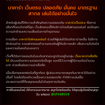
บาคาร่า เว็บตรง ปลอดภัย มั่นคง มาตรฐาน
สากล เล่นได้อย่างมั่นใจ
สำหรับผู้เล่นที่ให้ความสำคัญกับความปลอดภัย
บาคาร่าเว็บตรง
คือทาง
เลือกที่ตอบโจทย์ที่สุด เว็บลักษณะนี้ให้บริการโดยไม่ผ่านเอเย่นต์ ลดปัญหา
ความล่าช้าและความเสี่ยงในการทำธุรกรรม
การเลือก
บาคาร่าไม่ผ่านเอเย่นต์
ช่วยให้ผู้เล่นได้รับอัตราจ่ายเต็ม ไม่มีการ
หักส่วนต่าง ระบบฝากถอนทำงานตรงกับผู้ให้บริการหลัก เพิ่มความโปร่งใส
และความมั่นคงในระยะยาว
เว็บที่ได้รับการยอมรับในระดับสากลจะถูกจัดอยู่ในกลุ่ม
เว็บบาคาร่าเชื่อถือ
ได้
มีระบบรักษาความปลอดภัยขั้นสูง และมีรีวิวจากผู้ใช้งานจริงจำนวน
มาก ช่วยยืนยันความน่าเชื่อถือ
เมื่อเลือกแพลตฟอร์มที่ถูกต้อง ผู้เล่นจะสามารถสนุกกับบาคาร่าได้อย่าง
เต็มที่ โดยไม่ต้องกังวลเรื่องความปลอดภัย ทำให้การเล่นเป็น
ประสบการณ์ที่ทั้งสนุกและมั่นใจในทุกการเดิมพัน
คาสิโนออนไลน์ มีกิจกรรมมากมาย สนุกไปพร้อมกัน ให้คุณลุ้นโชคใหญ่ทุก
วัน แค่แอด
@UFA88SV8