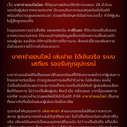
เว็บ
บาคาร่าออนไลน์สด
ที่มีคุณภาพมักจะให้บริการตลอด 24 ชั่วโมง
รองรับผู้เล่นจากหลายประเทศ มีระบบปรับภาษาและสกุลเงินอัตโนมัติ
พร้อมทีมงานดูแลตลอดเวลา ช่วยแก้ไขปัญหาได้อย่างรวดเร็ว ทำให้ผู้เล่น
ไม่รู้สึกถูกทอดทิ้ง
ในมุมของความน่าเชื่อถือ แพลตฟอร์ม
คาสิโนสด
ที่ดีจะต้องมีใบรับรอง
จากหน่วยงานสากล ใช้ระบบเข้ารหัสข้อมูลเพื่อปกป้องความเป็นส่วนตัว
ของผู้เล่น และมีประวัติการให้บริการที่ยาวนาน สิ่งเหล่านี้ช่วยเสริมความ
มั่นใจและความไว้วางใจในระยะยาว
บาคาร่าออนไลน์ เล่นง่าย ได้เงินจริง ระบบ
เสถียร รองรับทุกอุปกรณ์
บาคาร่าออนไลน์ถือเป็นเกมคาสิโนยอดนิยมที่ได้รับความสนใจจากผู้เล่นชาว
ไทยอย่างต่อเนื่อง ด้วยรูปแบบการเล่นที่เข้าใจง่าย ไม่ซับซ้อน และไม่
จำเป็นต้องมีประสบการณ์มาก่อนก็สามารถเริ่มต้นได้ทันที ผู้เล่นเพียงเลือก
ฝั่งที่ต้องการ ไม่ว่าจะเป็นฝั่งผู้เล่น ฝั่งเจ้ามือ หรือเสมอ จากนั้นรอผลการ
แจกไพ่ ระบบจะคำนวณผลลัพธ์ให้อัตโนมัติ ทำให้
บาคาร่าออนไลน์
เป็นเกม
ที่เหมาะกับทั้งมือใหม่และผู้เล่นระดับมืออาชีพ
จุดเด่นสำคัญของการ
เล่นบาคาร่า
ผ่านระบบออนไลน์คือความสะดวก
สบาย ผู้เล่นสามารถเข้าเล่นได้ทุกที่ทุกเวลา ไม่จำเป็นต้องเดินทางไปคาสิโน
จริง เพียงมีอินเทอร์เน็ตและอุปกรณ์ที่รองรับ ไม่ว่าจะเป็นมือถือ แท็บเล็ต