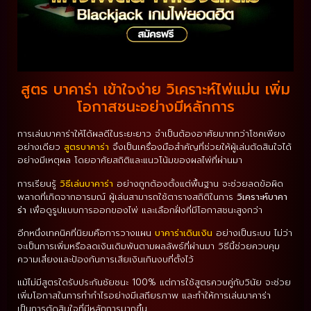
สูตร บาคาร่า เข้าใจง่าย วิเคราะห์ไพ่แม่น เพิ่ม
โอกาสชนะอย่างมีหลักการ
การเล่นบาคาร่าให้ได้ผลดีในระยะยาว จำเป็นต้องอาศัยมากกว่าโชคเพียง
อย่างเดียว
สูตรบาคาร่า
จึงเป็นเครื่องมือสำคัญที่ช่วยให้ผู้เล่นตัดสินใจได้
อย่างมีเหตุผล โดยอาศัยสถิติและแนวโน้มของผลไพ่ที่ผ่านมา
การเรียนรู้
วิธีเล่นบาคาร่า
อย่างถูกต้องตั้งแต่พื้นฐาน จะช่วยลดข้อผิด
พลาดที่เกิดจากอารมณ์ ผู้เล่นสามารถใช้ตารางสถิติในการ
วิเคราะห์บาคา
ร่า
เพื่อดูรูปแบบการออกของไพ่ และเลือกฝั่งที่มีโอกาสชนะสูงกว่า
อีกหนึ่งเทคนิคที่นิยมคือการวางแผน
บาคาร่าเดินเงิน
อย่างเป็นระบบ ไม่ว่า
จะเป็นการเพิ่มหรือลดเงินเดิมพันตามผลลัพธ์ที่ผ่านมา วิธีนี้ช่วยควบคุม
ความเสี่ยงและป้องกันการเสียเงินเกินงบที่ตั้งไว้
แม้ไม่มีสูตรใดรับประกันชัยชนะ 100% แต่การใช้สูตรควบคู่กับวินัย จะช่วย
เพิ่มโอกาสในการทำกำไรอย่างมีเสถียรภาพ และทำให้การเล่นบาคาร่า
เป็นการตัดสินใจที่มีหลักการมากขึ้น