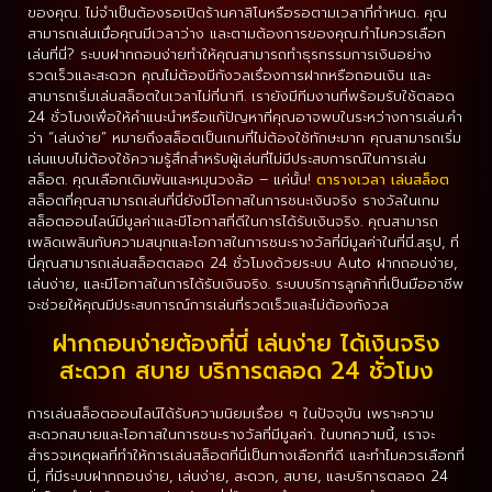
ของคุณ. ไม่จำเป็นต้องรอเปิดร้านคาสิโนหรือรอตามเวลาที่กำหนด. คุณ
สามารถเล่นเมื่อคุณมีเวลาว่าง และตามต้องการของคุณ.ทำไมควรเลือก
เล่นที่นี่? ระบบฝากถอนง่ายทำให้คุณสามารถทำธุรกรรมการเงินอย่าง
รวดเร็วและสะดวก คุณไม่ต้องมีกังวลเรื่องการฝากหรือถอนเงิน และ
สามารถเริ่มเล่นสล็อตในเวลาไม่กี่นาที. เรายังมีทีมงานที่พร้อมรับใช้ตลอด
24 ชั่วโมงเพื่อให้คำแนะนำหรือแก้ปัญหาที่คุณอาจพบในระหว่างการเล่น.คำ
ว่า “เล่นง่าย” หมายถึงสล็อตเป็นเกมที่ไม่ต้องใช้ทักษะมาก คุณสามารถเริ่ม
เล่นแบบไม่ต้องใช้ความรู้สึกสำหรับผู้เล่นที่ไม่มีประสบการณ์ในการเล่น
สล็อต. คุณเลือกเดิมพันและหมุนวงล้อ – แค่นั้น!
ตารางเวลา เล่นสล็อต
สล็อตที่คุณสามารถเล่นที่นี่ยังมีโอกาสในการชนะเงินจริง รางวัลในเกม
สล็อตออนไลน์มีมูลค่าและมีโอกาสที่ดีในการได้รับเงินจริง. คุณสามารถ
เพลิดเพลินกับความสนุกและโอกาสในการชนะรางวัลที่มีมูลค่าในที่นี่.สรุป, ที่
นี่คุณสามารถเล่นสล็อตตลอด 24 ชั่วโมงด้วยระบบ Auto ฝากถอนง่าย,
เล่นง่าย, และมีโอกาสในการได้รับเงินจริง. ระบบบริการลูกค้าที่เป็นมืออาชีพ
จะช่วยให้คุณมีประสบการณ์การเล่นที่รวดเร็วและไม่ต้องกังวล
ฝากถอนง่ายต้องที่นี่ เล่นง่าย ได้เงินจริง
สะดวก สบาย บริการตลอด 24 ชั่วโมง
การเล่นสล็อตออนไลน์ได้รับความนิยมเรื่อย ๆ ในปัจจุบัน เพราะความ
สะดวกสบายและโอกาสในการชนะรางวัลที่มีมูลค่า. ในบทความนี้, เราจะ
สำรวจเหตุผลที่ทำให้การเล่นสล็อตที่นี่เป็นทางเลือกที่ดี และทำไมควรเลือกที่
นี่, ที่มีระบบฝากถอนง่าย, เล่นง่าย, สะดวก, สบาย, และบริการตลอด 24