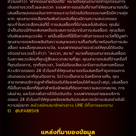
ชั่วโมงคำว่า “ฝากถอนง่ายต้องที่นี่” หมายถึงคุณสามารถทำธุรกรรมการ
เงินอย่างรวดเร็วและสะดวก. ระบบฝาก-ถอนเงินที่ง่ายทำให้คุณสามารถเริ่ม
เล่นสล็อตและถอนเงินจากการชนะรางวัลโดยไม่ต้องรอนานหรือมีความยุ่ง
ยาก. คุณสามารถเลือกเดิมพันด้วยเงินที่คุณมีตามความสะดวกของ
คุณ.ทำไมควรเลือกเล่นที่นี่ การเล่นสล็อตที่นี่ง่ายและไม่ซับซ้อน. คุณไม่
จำเป็นต้องมีทักษะพิเศษหรือประสบการณ์มากในการเล่นสล็อต. คุณเลือก
เดิมพันและหมุนวงล้อ – แค่นั้นสล็อตที่นี่มีโอกาสในการชนะรางวัลที่มีมูลค่า.
คุณสามารถเพลิดเพลินกับความสนุกและความตื่นเติงที่มาพร้อมกับการเล่น
สล็อต และเมื่อคุณชนะรางวัล, ระบบฝากถอนง่ายจะช่วยให้คุณได้รับเงิน
จริงอย่างรวดเร็ว.คำว่า “สะดวก, สบาย” หมายถึงคุณสามารถเล่นสล็อต
ในสภาพแวดล้อมที่คุณรู้สึกสะดวกสบายที่สุด. คุณสามารถเล่นที่บ้านหรือที่
ที่คุณต้องการ, ทุกที่ทุกเวลา, โดยไม่ต้องเสียเวลาในการเดินทางหรือรอ
คิว.บริการตลอด 24 ชั่วโมงทำให้คุณสามารถเริ่มเล่นหรือทำธุรกรรมการ
เงินตลอดเวลาที่คุณต้องการ. ไม่ว่าจะเป็นกลางวันหรือกลางคืน, คุณ
สามารถพบบริการลูกค้าที่พร้อมรับใช้และพร้อมให้คำแนะนำ.สรุป, เล่นสล็อต
ที่นี่เป็นทางเลือกที่คุ้มค่าสำหรับนักพนันที่ต้องการความสะดวกสบาย, การ
เล่นง่าย, และโอกาสในการได้รับเงินจริง. ระบบฝากถอนง่ายและบริการ
ตลอด 24 ชั่วโมงทำให้คุณเพลิดเพลินกับประสบการณ์การเล่นอย่างไม่มี
ความยุ่งยาก
สนใจสมัครสมาชิกผ่านทาง LINE มีทั้งการแอดตาม
ID :
@UFA88SV8
แหล่งที่มาของข้อมูล