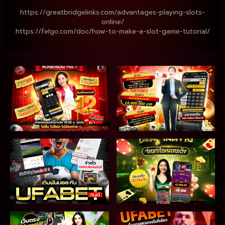
https://greatbridgelinks.com/advantages-playing-slots-
online/
https://felgo.com/doc/how-to-make-a-slot-game-tutorial/