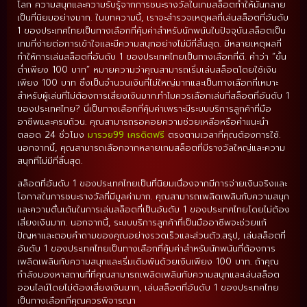
โลก ความสนุกและความรับรู้จากการชนะรางวัลในเกมสล็อตทำให้มันกลาย
เป็นที่นิยมอย่างมาก. ในบทความนี้, เราจะสำรวจเหตุผลที่เล่นสล็อตที่อันดับ
1 ของประเทศไทยเป็นทางเลือกที่คุ้มค่าสำหรับนักพนันในปัจจุบัน.สล็อตเป็น
เกมที่ง่ายต่อการเข้าใจและมีความสนุกอย่างไม่มีที่สิ้นสุด. มีหลายเหตุผลที่
ทำให้การเล่นสล็อตที่อันดับ 1 ของประเทศไทยเป็นทางเลือกที่ดี. คำว่า “ขั้น
ต่ำเพียง 100 บาท” หมายความว่าคุณสามารถเริ่มเล่นสล็อตโดยใช้เงิน
เพียง 100 บาท ซึ่งเป็นจำนวนเงินที่ไม่ใหญ่มากและเป็นทางเลือกที่เหมาะ
สำหรับผู้เล่นที่ไม่ต้องการเสี่ยงเงินมาก.ทำไมควรเลือกเล่นที่สล็อตที่อันดับ 1
ของประเทศไทย? นี่เป็นทางเลือกที่คุ้มค่าเพราะมีระบบบริการลูกค้าที่มือ
อาชีพและครบถ้วน. คุณสามารถรอคอยความช่วยเหลือหรือคำแนะนำ
ตลอด 24 ชั่วโมง
มารวย99 เครดิตฟรี
ตรงตามเวลาที่คุณต้องการใช้.
นอกจากนี้, คุณสามารถเลือกจากหลายเกมสล็อตที่มีรางวัลใหญ่และความ
สนุกที่ไม่มีที่สิ้นสุด.
สล็อตที่อันดับ 1 ของประเทศไทยเป็นที่นิยมเนื่องจากมีการจ่ายเงินจริงและ
โอกาสในการชนะรางวัลที่มีมูลค่ามาก. คุณสามารถเพลิดเพลินกับความสนุก
และความตื่นเต้นในการเล่นสล็อตที่เป็นอันดับ 1 ของประเทศไทยโดยไม่ต้อง
เสี่ยงเงินมาก. นอกจากนี้, ระบบบริการลูกค้าที่เป็นมืออาชีพจะช่วยแก้
ปัญหาและตอบคำถามของคุณอย่างรวดเร็วและส่วนตัว.สรุป, เล่นสล็อตที่
อันดับ 1 ของประเทศไทยเป็นทางเลือกที่คุ้มค่าสำหรับนักพนันที่ต้องการ
เพลิดเพลินกับความสนุกและเริ่มเดิมพันด้วยเงินเพียง 100 บาท. ถ้าคุณ
กำลังมองหาสถานที่ที่คุณสามารถเพลิดเพลินกับความสนุกและเล่นสล็อต
ออนไลน์โดยไม่ต้องเสี่ยงเงินมาก, เล่นสล็อตที่อันดับ 1 ของประเทศไทย
เป็นทางเลือกที่คุณควรพิจารณา