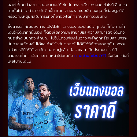
บอกได้เลยว่าสามารถจะหายนะได้เช่นกัน เพราะยิ่งแทงมากเท่าไรก็เสียมาก
เท่านั้นได้ แต่ถ้าแทงกันดีๆนั้น และ เล่นบอล แบบนัก ลงทุน ที่ต้องดูสถิติ
หรือว่ามีเหตุมีผลในการแทงก็อาจจะได้กำไรกันมากๆได้เช่นกัน
ซึ่งสาระสำคัญของการ UFABET แทงบอลออนไลน์ได้ทุกวัน ก็คือการทำ
เงินให้ได้มากๆนั้นเอง ก็ต้องใช้ความพยายามและความสามารถจะได้แทง
กันอย่างเป็นกิจจะลักษณะ ไม่ใช่แทงเพียงลุ้นว่าจะฟลุ๊คถูกหรือเปล่า เพราะ
นั้นอาจจะวัดผลไม่ได้และทำกำไรกันตลอดไม่ได้ก็ได้ก็ต้องลองดูกัน เพราะ
อย่างไรก็มีให้ได้เล่นกันตลอดอยู่แล้ว ค่อยๆเล่น เก็บประสบการณ์ก็
สามารถทำกำไรในภายภาคหน้าได้เช่นกัน
ทางเข้าufabet911
ซึ่งคุ้มค่ากับที่
เสียไปกันได้แน่