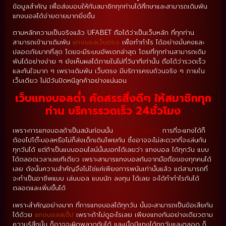
ข้อมูลสำคัญ เพื่อส่งมอบให้กับสมาชิกทุกท่านได้ศึกษาและสามารถเดิมพัน
แทงบอลได้ง่ายดายมากยิ่งขึ้น
ตามหลักความเป็นจริงแล้ว UFABET ถือได้ว่าเป็นเว็บหลัก ที่ทุกท่าน
สามารถเข้ามาเดิมพัน
แทงบอลเว็บตรง
เพื่อทำกำไร ได้อย่างมั่นคงและ
ปลอดภัยมากที่สุด โดยจะมีระบบอัพเดทล่าสุด โดยที่ทุกท่านสามารถเดิม
พันได้อย่างง่าย ๆ ยังเห็นผลได้ภายในไม่กี่วินาทีเท่านั้น ถือได้ว่ารวดเร็ว
และทันใจมาก ๆ เพราะเดิมพัน เว็บตรง มีบริการครบถ้วนจริง ๆ ภายใน
เว็บเดียว ไม่มีวันปิดหนีลูกค้าอย่างแน่นอน
เว็บแทงบอลต่ำ คัดสรรสิ่งดีๆ ให้สมาชิกทุก
ท่าน บริการรวดเร็ว 24ชั่วโมง
เพราะการแทงบอลถ้าเป็นสมันก่อนนั้น
เว็บแทง บอลต่ำ
การที่จะแทงได้ก็
ต้องไปโต๊ะบอลหรือไม่ก็ส่งเด็กเดินโพยกัน ซึ่งอาจจะไม่สะดวกที่จะเล่นกัน
ทุกวันได้ แต่ถ้าเป็นแบบออนไลน์นั้นบอกได้เลยว่า แทงบอล ได้ทุกวัน แบบ
ได้ตลอดเวลาเลยทีเดียว เพราะสามารแทงบอลกันจากมือถือของทุกคนได้
เลย ดังนั้นความสำคัญจึงไม่ใช่แค่เพียงการพนันเท่านั้นแล้ว แต่สามารถที่
จะทำเป็นอาชีพแบบ เล่นบอล แบบนัก ลงทุน ได้เลย จะได้ทำกำไรกันได้
ตลอดและเพิ่มขึ้นได้
เพราะสำคัญอย่างมาก ที่การแทงบอลได้ทุกวัน นั้นจะสามารถเป็นข้อเสียกัน
ได้ด้วย
แทงบอลสเต็ป
เพราะถ้าไม่ดูอะไรเลย เพียงแทงกันอย่างเดียวตาม
ความรู้สึกนั้น ก็อาจจะผิดพลาดกันได้ และเมื่อมีแทงได้ทุกวันและตลอด ก็