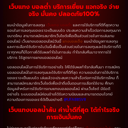
เว็บแทง บอลต่ำ บริการเยี่ยม แจกจริง จ่าย
จริง มั่นคง ปลอดภัย100%
แนะนำข้อมูลในการลงทุน
เว็บแทง บอลต่ำ
และการใช้บริการที่ดีที่สุดความ
ชอบในการลงทุนของเราจะเป็นแบบใด ประสบความสำเร็จต่อการลงทุนมาก
ขนาดไหน สามารถสมัครสมาชิกเว็บไซต์เพื่อเป็นส่วนช่วยในการเล่นเกม
ออนไลน์ เว็บแทงบอลออนไลน์วันนี้
แทงบอลเต็ง
แนะนำข้อมูลการลงทุน
และการเลือกใช้บริการในวันนี้เพื่อเป็นส่วนช่วยในการลงทุนและใช้บริการที่ดี
เราทุกคนก็มีโอกาสได้รับผลกำไรในการเล่น กำไรกลับคืนมาจากการใช้
บริการ ใช้สูตรการแทงบอลออนไลน์
บอลออนไลน์ในการใช้บริการอย่างไร ให้ได้รับผลกำไรกลับคืนมา การสมัคร
บอลออนไลน์ในการลงทุนและใช้บริการที่ดีที่สุด ความชอบในการใช้บริการ
ของเราจะเป็นแบบใด เล่นแล้วจะประสบความสำเร็จต่อการใช้บริการไหม ก็
สามารถสมัครสมาชิกเว็บไซต์เพื่อเข้าถึงขั้นตอนการเลือกใช้งาน ศึกษา
ข้อมูลสำหรับการใช้บริการเกมแทงบอลออนไลน์ ผ่านเว็บไซต์ มีข้อดี
อย่างไร ระบบออนไลน์ค่อนข้างได้รับความนิยมและสามารถตอบโจทย์
ความต้องการของเราได้เป็นอย่างดี
@UFA88SV8
เว็บแทงบอลน้ำล้น ค่าน้ำดีที่สุด ได้กำไรจริง
การเงินมั่นคง