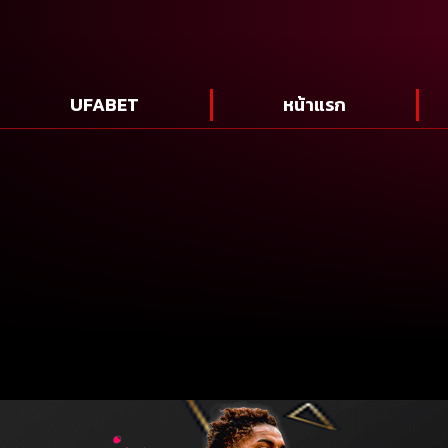
UFABET
หน้าแรก