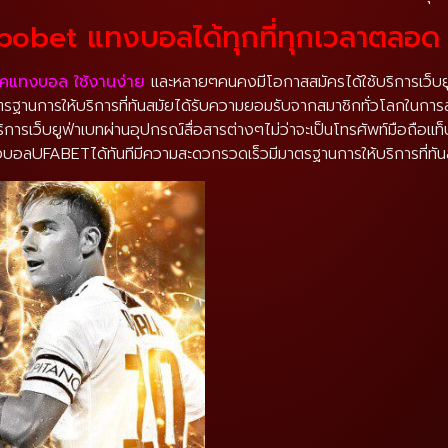
bet แทงบอลได้ทุกที่ทุกเวลาตลอด 2
ิคแทงบอล ใช้งานง่าย
และหลายๆคนคงมีโอกาสสมัครได้ใช้บริการเว็บยูฟ่า
าตรฐานการให้บริการที่ทันสมัยได้รับความยอมรับจากสมาชิกทั่วโลกในการ
รเว็บยูฟ่าเบทผ่านอุปกรณ์สื่อสารต่างๆไม่ว่าจะเป็นโทรศัพท์มือถือแท็บเล
ทงบอลUFABETได้ทันทีมีความสะดวกรวดเร็วมีมาตรฐานการให้บริการที่ทันส