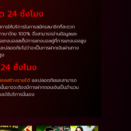
 24 ชั่งโมง
ฐานการให้บริการในการสมัครสมาชิกที่สะดวก
ับภาษาไทย 100% จึงสามารถอ่านข้อมูลและ
การแทงบอลสเต็ปการแทงบอลคู่คี่การแทงบอลสูง
ลอดภัยไม่ว่าจะเป็นการฝากเงินผ่านทาง
สูง
24 ชั่งโมง
อลสร้างรายได้
และปลอดภัยและสามารถ
บทนั้นอาจจะต้องมีการฝากถอนเงินเป็นจำนวน
และใช้บริการนั่นเอง