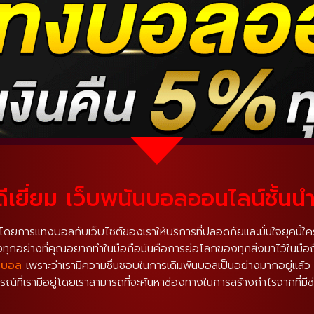
ีเยี่ยม เว็บพนันบอลออนไลน์ชั้นนำ
ดยการแทงบอลกับเว็บไซต์ของเราให้บริการที่ปลอดภัยและมั่นใจยุคนี้ใครๆก็
ุกอย่างที่คุณอยากทำในมือถือมันคือการย่อโลกของทุกสิ่งมาไว้ในมือถื
ันบอล
เพราะว่าเรามีความชื่นชอบในการเดิมพันบอลเป็นอย่างมากอยู่แล้ว และ
ณ์ที่เรามีอยู่โดยเราสามารถที่จะค้นหาช่องทางในการสร้างกำไรจากที่ม