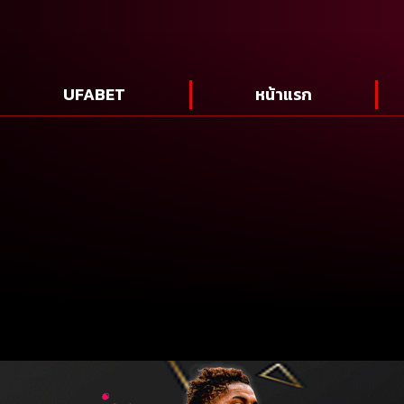
UFABET
หน้าแรก