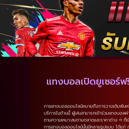
แทงบอลเปิดยูเซอร์ฟร
การแทงบอลออนไลน์หมายถึงการวางเดิมพันหรือเ
บริการในด้านนี้ ผู้เล่นสามารถเข้าร่วมแทงบอลผ
ตามความเหมาะสมตามตลาดและราคาต่าง ๆ ที่เปิด
การแทงบอลออนไลน์นั้นมีหลายรูปแบบ ได้แก่ ก