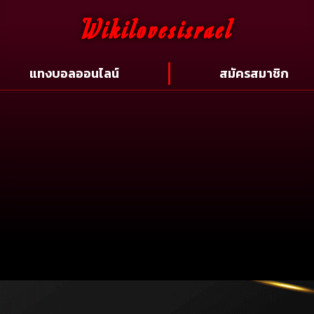
Wikilovesisrael
แทงบอลออนไลน์
สมัครสมาชิก