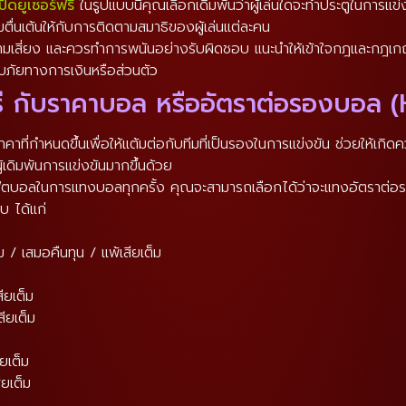
ิดยูเซอร์ฟรี
ในรูปแบบนี้คุณเลือกเดิมพันว่าผู้เล่นใดจะทำประตูในการแข่
วามตื่นเต้นให้กับการติดตามสมาธิของผู้เล่นแต่ละคน
ามเสี่ยง และควรทำการพนันอย่างรับผิดชอบ แนะนำให้เข้าใจกฎและกฎเก
สบภัยทางการเงินหรือส่วนตัว
รี กับราคาบอล หรืออัตราต่อรองบอล 
คาที่กำหนดขึ้นเพื่อให้แต้มต่อกับทีมที่เป็นรองในการแข่งขัน ช่วยให้เก
้เดิมพันการแข่งขันมากขึ้นด้วย
นฟุตบอลในการแทงบอลทุกครั้ง คุณจะสามารถเลือกได้ว่าจะแทงอัตราต่อร
บ ได้แก่
ม / เสมอคืนทุน / แพ้เสียเต็ม
ียเต็ม
สียเต็ม
ียเต็ม
ียเต็ม