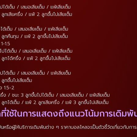
ปได้เต็ม / เสมอเสียเต็ม / แพ้เสียเต็ม
ลูกเสียครึ่ง / แพ้ 2 ลูกขึ้นไปเสียเต็ม
ได้เต็ม / เสมอเสียเต็ม / แพ้เสียเต็ม
ลูกคืนทุน / แพ้ 2 ลูกขึ้นไปเสียเต็ม
1-1.5
ไปได้เต็ม / เสมอเสียเต็ม / แพ้เสียเต็ม
ลูกได้ครึ่ง / แพ้ 2 ลูกขึ้นไปเสียเต็ม
ปได้เต็ม / เสมอเสียเต็ม / แพ้เสียเต็ม
ลูกขึ้นไปเสียเต็ม
อ 1.5-2
รึ่ง / ชนะ 3 ลูกขึ้นไปได้เต็ม / เสมอเสียเต็ม / แพ้เสียเต็ม
ลูกได้เต็ม / แพ้ 2 ลูกเสียครึ่ง / แพ้ 3 ลูกขึ้นไปเสียเต็ม
ลที่ใช้ในการแสดงถึงแนวโน้มการเดิมพ
เดิมพันหรือผู้ให้บริการเดิมพันต่าง ๆ ราคาบอลไหลจะเป็นตัวชี้วัดเกี่ยวก