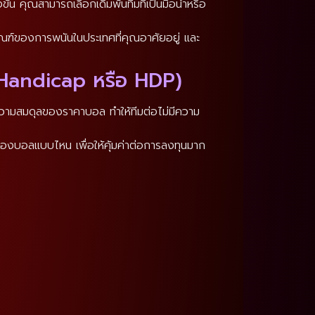
งขัน คุณสามารถเลือกเดิมพันทีมที่เป็นมือนำหรือ
ณฑ์ของการพนันในประเทศที่คุณอาศัยอยู่ และ
(Handicap หรือ HDP)
ิดความสมดุลของราคาบอล ทำให้ทีมต่อไม่มีความ
องบอลแบบไหน เพื่อให้คุ้มค่าต่อการลงทุนมาก