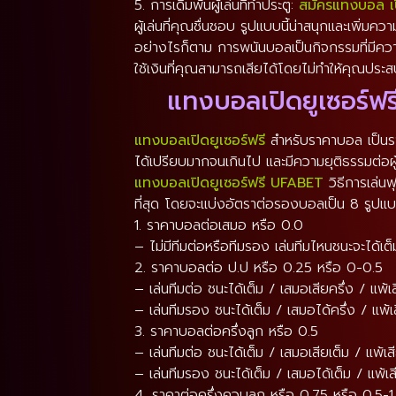
5. การเดิมพันผู้เล่นที่ทำประตู:
สมัครแทงบอล เป
ผู้เล่นที่คุณชื่นชอบ รูปแบบนี้น่าสนุกและเพิ่มค
อย่างไรก็ตาม การพนันบอลเป็นกิจกรรมที่มีคว
ใช้เงินที่คุณสามารถเสียได้โดยไม่ทำให้คุณประ
แทงบอลเปิดยูเซอร์ฟ
แทงบอลเปิดยูเซอร์ฟรี
สำหรับราคาบอล เป็นรา
ได้เปรียบมากจนเกินไป และมีความยุติธรรมต่อผู
แทงบอลเปิดยูเซอร์ฟรี UFABET
วิธีการเล่
ที่สุด โดยจะแบ่งอัตราต่อรองบอลเป็น 8 รูปแบ
1. ราคาบอลต่อเสมอ หรือ 0.0
– ไม่มีทีมต่อหรือทีมรอง เล่นทีมไหนชนะจะได้เต็
2. ราคาบอลต่อ ป.ป หรือ 0.25 หรือ 0-0.5
– เล่นทีมต่อ ชนะได้เต็ม / เสมอเสียครึ่ง / แพ้เส
– เล่นทีมรอง ชนะได้เต็ม / เสมอได้ครึ่ง / แพ้เ
3. ราคาบอลต่อครึ่งลูก หรือ 0.5
– เล่นทีมต่อ ชนะได้เต็ม / เสมอเสียเต็ม / แพ้เส
– เล่นทีมรอง ชนะได้เต็ม / เสมอได้เต็ม / แพ้เส
4. ราคาต่อครึ่งควบลูก หรือ 0.75 หรือ 0.5-1