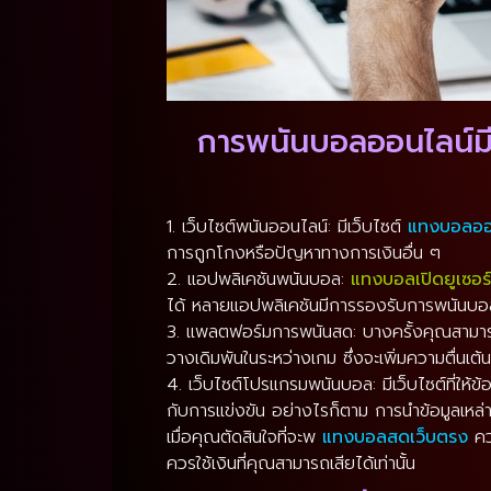
การพนันบอลออนไลน์มีห
1. เว็บไซต์พนันออนไลน์: มีเว็บไซต์
แทงบอลออ
การถูกโกงหรือปัญหาทางการเงินอื่น ๆ
2. แอปพลิเคชันพนันบอล:
แทงบอลเปิดยูเซอ
ได้ หลายแอปพลิเคชันมีการรองรับการพนันบอล
3. แพลตฟอร์มการพนันสด: บางครั้งคุณสามาร
วางเดิมพันในระหว่างเกม ซึ่งจะเพิ่มความตื่นเ
4. เว็บไซต์โปรแกรมพนันบอล: มีเว็บไซต์ที่ให้ข
กับการแข่งขัน อย่างไรก็ตาม การนำข้อมูลเหล่าน
เมื่อคุณตัดสินใจที่จะพ
แทงบอลสดเว็บตรง
คว
ควรใช้เงินที่คุณสามารถเสียได้เท่านั้น