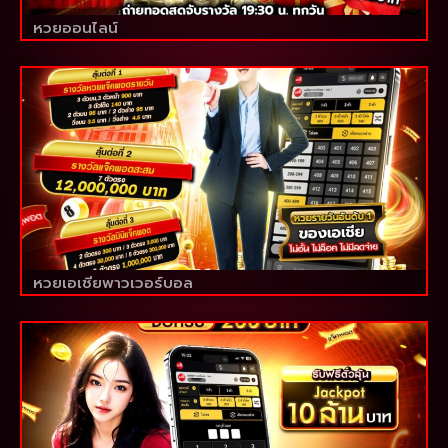
หวยออนไลน์
หวยเอเชียพาวเวอร์บอล