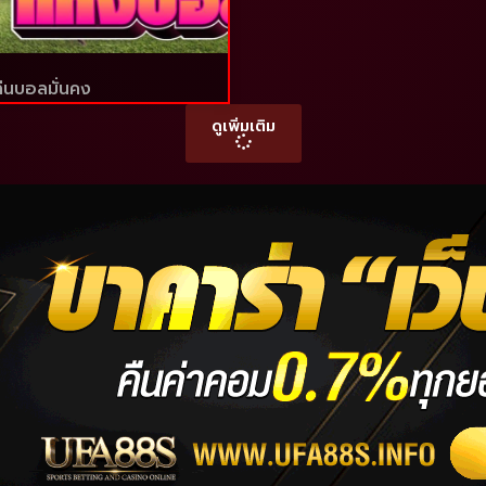
ล่นบอลมั่นคง
ดูเพิ่มเติม