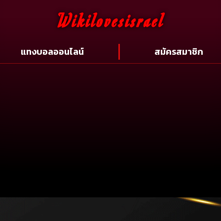
Wikilovesisrael
แทงบอลออนไลน์
สมัครสมาชิก