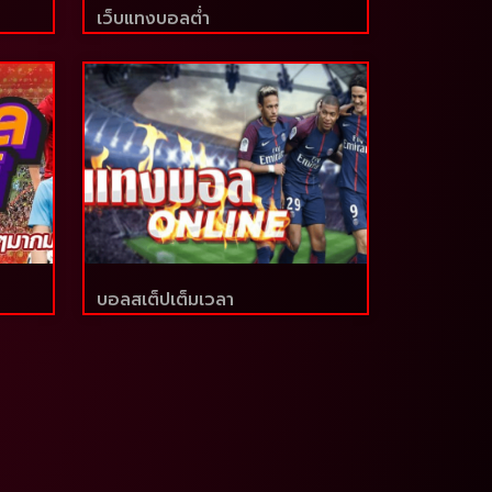
เว็บแทงบอลต่ำ
บอลสเต็ปเต็มเวลา