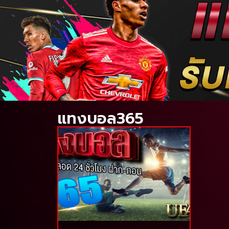
แทงบอล365