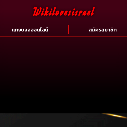
Wikilovesisrael
แทงบอลออนไลน์
สมัครสมาชิก